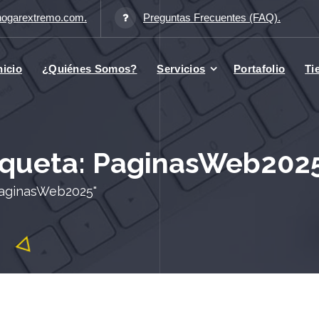
hogarextremo.com.
Preguntas Frecuentes (FAQ).
nicio
¿Quiénes Somos?
Servicios
Portafolio
Ti
tiqueta: PaginasWeb202
PaginasWeb2025"