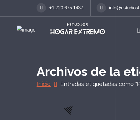
S
+1 720 675 1437.
info@estudios
a
l
t
I
a
r
a
l
c
Archivos de la et
o
n
Inicio
Entradas etiquetadas como "P
t
e
n
i
d
o