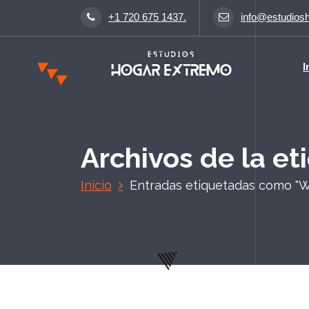
S
+1 720 675 1437.
info@estudios
a
l
t
I
a
r
a
l
c
Archivos de la e
o
n
Inicio
Entradas etiquetadas como "
t
e
n
i
d
o